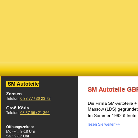
SM Autoteile
SM Autoteile GB
Zossen
Telefon:
0 33 77 / 30 23 72
Die Firma SM-Autoteile +
Groß Köris
Massow (LDS) gegründet
Telefon:
03 37 66 / 21 366
Im Sommer 1992 öffnete Si
lesen Sie weiter >>
Öffnungszeiten:
Mo.-Fr.: 8-18 Uhr
Sa.: 9-12 Uhr