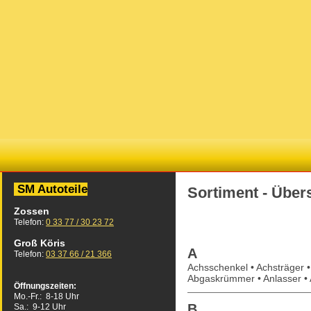
SM Autoteile
Sortiment - Über
Zossen
Telefon:
0 33 77 / 30 23 72
Groß Köris
A
Telefon:
03 37 66 / 21 366
Achsschenkel • Achsträger 
Abgaskrümmer • Anlasser •
Öffnungszeiten:
Mo.-Fr.: 8-18 Uhr
B
Sa.: 9-12 Uhr