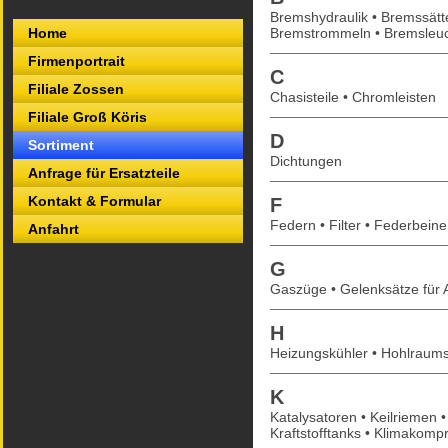
Bremshydraulik • Bremssätt
Home
Bremstrommeln • Bremsleuc
Firmenportrait
C
Filiale Zossen
Chasisteile • Chromleisten
Filiale Groß Köris
D
Sortiment
Dichtungen
Anfrage für Ersatzteile
Kontakt & Formular
F
Federn • Filter • Federbeine
Anfahrt
G
Gaszüge • Gelenksätze für 
H
Heizungskühler • Hohlraum
K
Katalysatoren • Keilriemen • 
Kraftstofftanks • Klimakomp