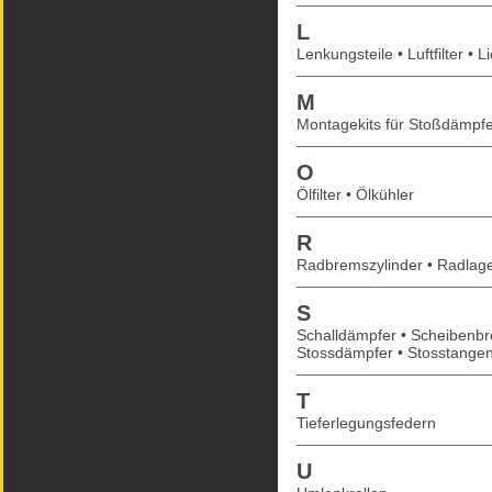
L
Lenkungsteile • Luftfilter •
M
Montagekits für Stoßdämpfe
O
Ölfilter • Ölkühler
R
Radbremszylinder • Radlag
S
Schalldämpfer • Scheibenbr
Stossdämpfer • Stosstange
T
Tieferlegungsfedern
U